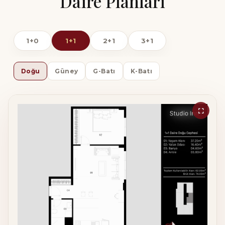
Daire Planları
1+0
1+1
2+1
3+1
Doğu
Güney
G-Batı
K-Batı